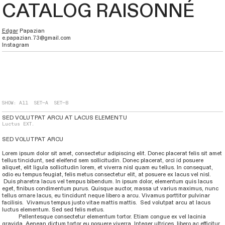
CATALOG
RAISONNÉ
Edgar
Papazian
e.papazian.73@gmail.com
Instagram
SHOW:
All
SET—A
SET—B
SED VOLUTPAT ARCU AT LACUS ELEMENTU
Luctus EXT.
SED VOLUTPAT ARCU
Lorem ipsum dolor sit amet, consectetur adipiscing elit. Donec placerat felis sit amet
tellus tincidunt, sed eleifend sem sollicitudin. Donec placerat, orci id posuere
aliquet, elit ligula sollicitudin lorem, et viverra nisl quam eu tellus. In consequat,
odio eu tempus feugiat, felis metus consectetur elit, at posuere ex lacus vel nisl.
Duis pharetra lacus vel tempus bibendum. In ipsum dolor, elementum quis lacus
eget, finibus condimentum purus. Quisque auctor, massa ut varius maximus, nunc
tellus ornare lacus, eu tincidunt neque libero a arcu. Vivamus porttitor pulvinar
facilisis. Vivamus tempus justo vitae mattis mattis. Sed volutpat arcu at lacus
luctus elementum. Sed sed felis metus.
Pellentesque consectetur elementum tortor. Etiam congue ex vel lacinia
gravida. Aenean dictum tortor eu posuere viverra. Integer ultrices, libero ac efficitur