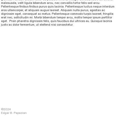
malesuada, velit ligula bibendum arcu, nec convallis tortor felis sed arcu.
Pellentesque finibus finibus purus quis lacinia. Pellentesque luctus neque interdum
eros ullamcorper, at aliquam augue laoreet. Aliquam nulla purus, egestas ac
dignissim eget, consequat ac metus. Pellentesque commodo turpis laoreet, fringilla
erat nec, sollicitudin mi. Morbi bibendum tempor arcu, mollis tempor ipsum porttitor
eget. Proin pharetra dignissim felis, quis faucibus dui ultrices eu. Quisque lacinia
justo ac dolor fermentum, ut eleifend nisi consectetur.
©2024
Edgar B. Papazian